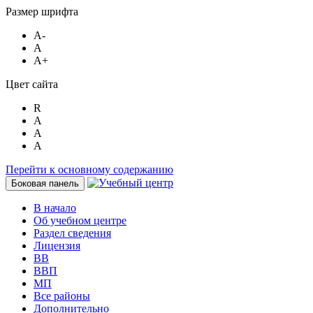
Размер шрифта
A-
A
A+
Цвет сайта
R
A
A
A
Перейти к основному содержанию
Боковая панель
В начало
Об учебном центре
Раздел сведения
Лицензия
ВВ
ВВП
МП
Все районы
Дополнительно